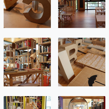
doorbladeren.
Een collectie boeken vertelt verschillende verhalen over zijn
verzamelaar. Hoe kijkt de boekengek naar de wereld en
welke maatschappelijke en culturele gebeurtenissen vinden
we terug in de keuzes van de boeken. Hoe verhoudt het
oeuvre van de creatieve verzamelaar zich tot de collectie?
Waar komen kennis en inspiratie vandaan?
Steeds meer informatie is te vinden op het internet,
waardoor de boekencollectie van velen slinkt of stagneert.
Dat geldt ook voor bekende creatieve Nederlanders. Hoe
kunnen we die persoonlijke boekencollecties bewaren en
delen? Kunnen we dit stuk cultuur behouden?
Dwaal door de boeken van Anton en kijk met zijn blik naar
de wereld. Steeds weer met een andere bril.
www.anthonbeeke.nl