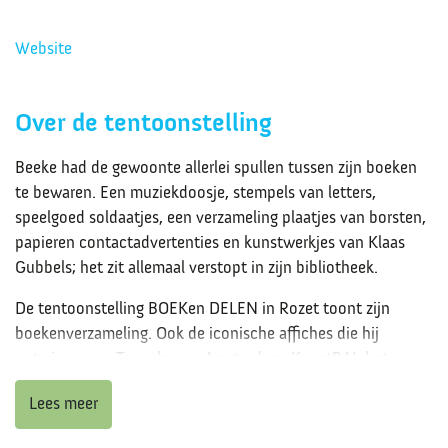
Website
Over de tentoonstelling
Beeke had de gewoonte allerlei spullen tussen zijn boeken
te bewaren. Een muziekdoosje, stempels van letters,
speelgoed soldaatjes, een verzameling plaatjes van borsten,
papieren contactadvertenties en kunstwerkjes van Klaas
Gubbels; het zit allemaal verstopt in zijn bibliotheek.
De tentoonstelling BOEKen DELEN in Rozet toont zijn
boekenverzameling.
Ook de iconische affiches die hij
ontwierp voor Toneelgroep Amsterdam, KunstRAI, het
Centraal Museum in Utrecht en persoonlijke voorwerpen
Lees meer
maken deel uit van de tentoonstelling. Hij richtte musea in
en maakte tentoonstellingen, boeken, tijdschriften,